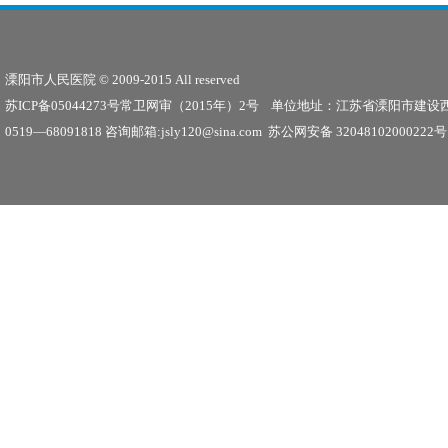
市人民医院 © 2009-2015 All reserved
：
苏ICP备05044273号
常卫网审（2015年）2号 单位地址：江苏省溧阳市建设西
19—68091818 咨询邮箱:jsly120@sina.com 苏公网安备 32048102000222号