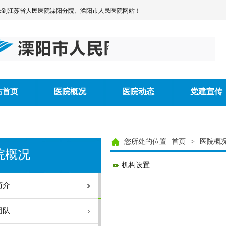
来到江苏省人民医院溧阳分院、溧阳市人民医院网站！
人民医院手术目录（2025
站首页
医院概况
医院动态
党建宣传
介
业许可证
导班子
置
您所处的位置
首页
>
医院概
概况
院概况
人民医院章程
机构设置
目竣工环境保护验收监测报告
人民医院手术目录（2025
简介
介
业许可证
团队
导班子