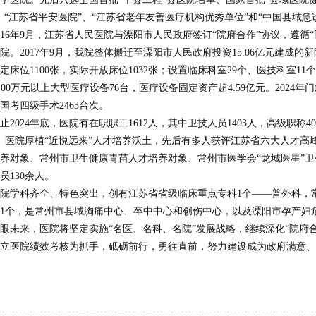
、“江苏省平安医院”、“江苏省老年友善医疗机构优秀单位”和“中国县域
016年9月，江苏省人民医院与溧阳市人民政府签订“院府合作”协议，遵
院。2017年9月，我院整体搬迁至溧阳市人民政府投资15.06亿元建成的新院
定床位1100张，实际开放床位1032张；设置临床科室29个、医技科室11个
等100万元以上大型医疗设备76台，医疗设备固定资产超4.59亿元。2024年门急
国考四级手术2463台次。
止2024年底，医院有在职职工1612人，其中卫技人员1403人，高级职称
人。医院厚植“近悦远来”人才培养沃土，先后有多人获评江苏省六大人才高峰
养对象、常州市卫生健康青苗人才培养对象、常州市医学会“龙城医星”
员130余人。
院学科齐全、特色突出，创有江苏省省级临床重点专科1个——普外科，
1个，是常州市县域胸痛中心、卒中中心和创伤中心，以及溧阳市孕产妇
眼未来，医院将坚定实施“名医、名科、名院”发展战略，继续深化“院府
立医院绩效考核为抓手，砥砺前行，勇往直前，努力建设成为政府满意、