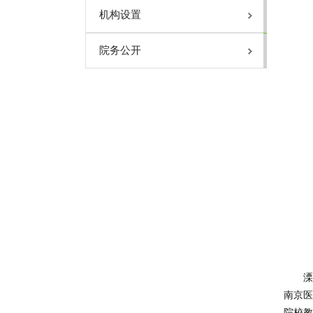
溧阳市人民医院手术目录（2025
机构设置
医院简介
医院执业许可证
院务公开
我院领导班子
机构设置
溧阳市人民医院章程
建设项目竣工环境保护验收监测报告
溧
南京医
院校教