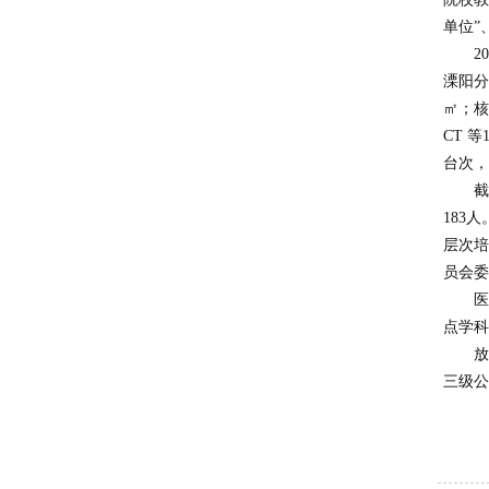
单位”
2
溧阳分
㎡；核
CT 
台次，
截
183
层次培
员会委
医
点学科
放
三级公