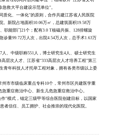
急诊急救大平台建设示范单位”。
循“同质化、一体化”的原则，合作共建江苏省人民医院
。新院占地面积10.06万㎡，总建筑面积19.58万
、职能部门21个；配有3.0 T核磁共振、128排螺旋
诊量99.72万人次，出院4.54万人次，总手术1.63万
407人、中级职称551人，博士研究生4人、硕士研究生
高层次人才、江苏省“333高层次人才培养工程”第三
卫生青年科技人才托举工程对象，拥有各类市级以上委
常州市市级临床重点专科10个，常州市区共建医学重
危急重症救治中心、新生儿危急重症救治中心。
合作”模式，锚定三级甲等综合医院创建目标，以国家
患者信任、员工拥护、社会推崇的现代化医院。