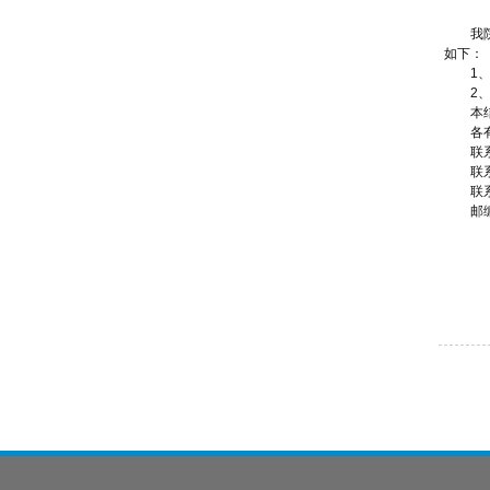
溧阳市人民医院手术目录（2025
我
如下：
医院简介
1
医院执业许可证
2
本
我院领导班子
各
机构设置
联
联系
溧阳市人民医院章程
联
建设项目竣工环境保护验收监测报告
邮编