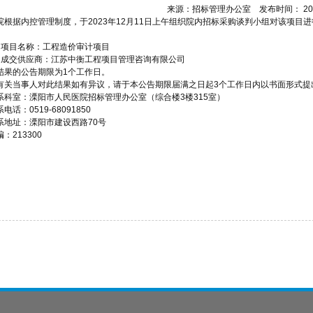
来源：招标管理办公室 发布时间： 202
院根据内控管理制度，于2023年12月11日上午组织院内招标采购谈判小组对该项
、项目名称：工程造价审计项目
、成交供应商：江苏中衡工程项目管理咨询有限公司
结果的公告期限为1个工作日。
有关当事人对此结果如有异议，请于本公告期限届满之日起3个工作日内以书面形式
系科室：溧阳市人民医院招标管理办公室（综合楼3楼315室）
电话：0519-68091850
系地址：溧阳市建设西路70号
：213300