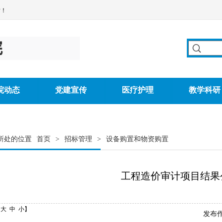
站！
院动态
党建宣传
医疗护理
教学科研
所处的位置
首页
>
招标管理
>
设备购置和物资购置
工程造价审计项目结果
：
大
中
小
】
发布作